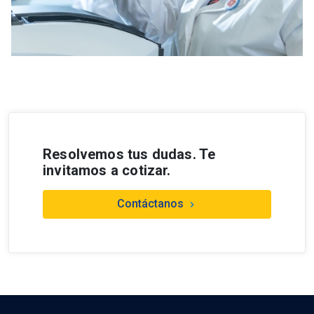
Resolvemos tus dudas. Te
invitamos a cotizar.
Contáctanos
keyboard_arrow_right