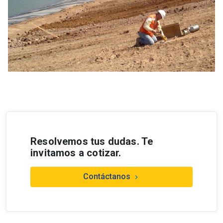
Resolvemos tus dudas. Te
invitamos a cotizar.
Contáctanos
keyboard_arrow_right