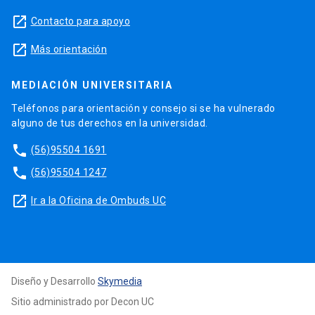
launch
Contacto para apoyo
launch
Más orientación
MEDIACIÓN UNIVERSITARIA
Teléfonos para orientación y consejo si se ha vulnerado
alguno de tus derechos en la universidad.
phone
(56)95504 1691
phone
(56)95504 1247
launch
Ir a la Oficina de Ombuds UC
Diseño y Desarrollo
Skymedia
Sitio administrado por Decon UC